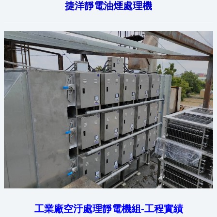
捷洋靜電油煙處理機
工業廠空汙處理靜電機組-工程實績