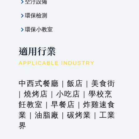
空汙設備
環保檢測
環保小教室
適用行業
APPLICABLE INDUSTRY
中西式餐廳
|
飯店
|
美食街
|
燒烤店
|
小吃店
|
學校烹
飪教室
|
早餐店
|
炸雞速食
業
|
油脂廠
|
碳烤業
|
工業
界